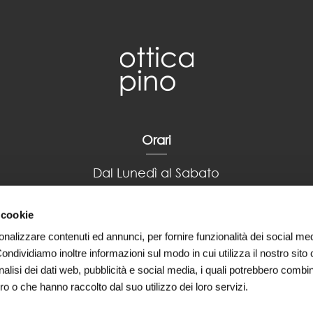
Orari
Dal Lunedì al Sabato
9:00 – 13:00 / 16:30 – 20:00
Domenica: Chiuso
 cookie
onalizzare contenuti ed annunci, per fornire funzionalità dei social me
Condividiamo inoltre informazioni sul modo in cui utilizza il nostro sito 
alisi dei dati web, pubblicità e social media, i quali potrebbero combin
ro o che hanno raccolto dal suo utilizzo dei loro servizi.
©2020 Ottica Pino di Nicola Rapino – P.Iva 02561040698 –
Privacy Polic