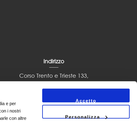
Indirizzo
Corso Trento e Trieste 133,
66034, Lanciano
Accetto
dia e per
con i nostri
Personalizza
arle con altre
y